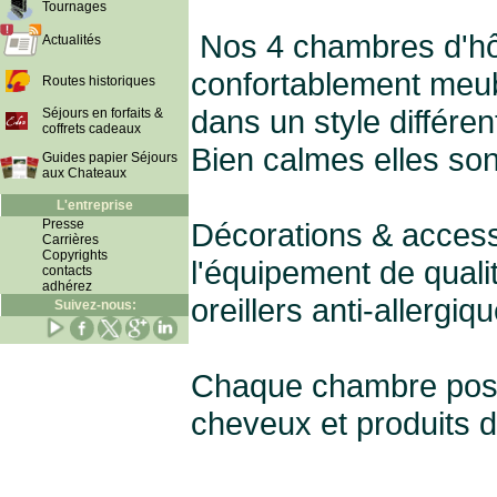
Tournages
Nos 4 chambres d'hô
Actualités
confortablement meu
Routes historiques
dans un style différen
Séjours en forfaits &
coffrets cadeaux
Bien calmes elles son
Guides papier Séjours
aux Chateaux
L'entreprise
Presse
Décorations & access
Carrières
Copyrights
l'équipement de qualit
contacts
adhérez
oreillers anti-allergiq
Suivez-nous:
Chaque chambre poss
cheveux et produits de