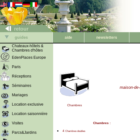
retour
guides
aide
newsletters
Chateaux-hôtels &
Chambres d'hôtes
EdenPlaces Europe
Paris
Réceptions
Séminaires
maison-de-
Mariages
Location exclusive
Chambres
Location saisonnière
Visites
Chambres :
4
Chambres doubles
Parcs&Jardins