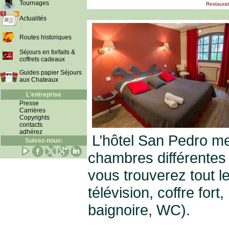
Tournages
Restaurat
Actualités
Routes historiques
Séjours en forfaits &
coffrets cadeaux
Guides papier Séjours
aux Chateaux
L'entreprise
Presse
Carrières
Copyrights
contacts
adhérez
L’hôtel San Pedro met
Suivez-nous:
chambres différentes
vous trouverez tout l
télévision, coffre for
baignoire, WC).