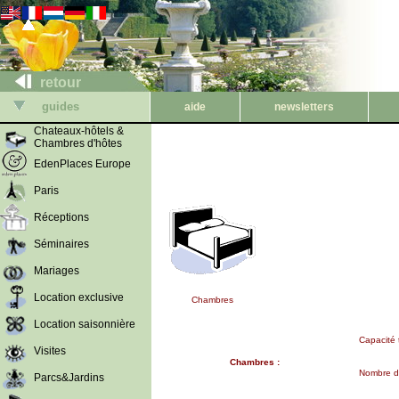
retour
guides
aide
newsletters
Chateaux-hôtels &
Chambres d'hôtes
EdenPlaces Europe
Paris
Réceptions
Séminaires
Mariages
Location exclusive
Chambres
Location saisonnière
Capacité 
Visites
Chambres :
Nombre d
Parcs&Jardins