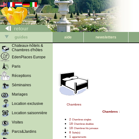
retour
guides
aide
newsletters
Chateaux-hôtels &
Chambres d'hôtes
EdenPlaces Europe
Paris
Réceptions
Séminaires
Mariages
Location exclusive
Chambres
Chambres :
Location saisonnière
2
Chambres singles
Visites
18
Chambres doubles
18
Chambres lits jumeaux
Parcs&Jardins
8
Suite(s)
1
appartements