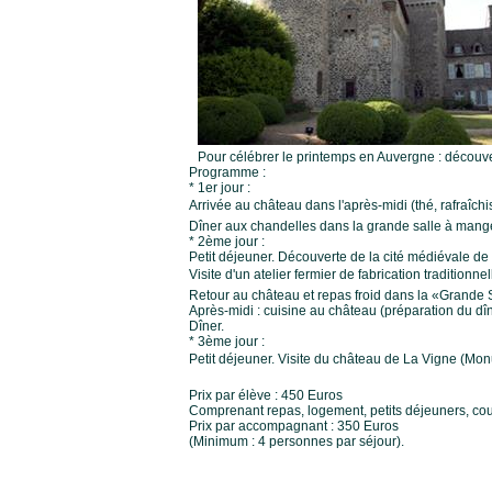
Pour célébrer le printemps en Auvergne : découver
Programme :
* 1er jour :
Arrivée au château dans l'après-midi (thé, rafraîchi
Dîner aux chandelles dans la grande salle à manger
* 2ème jour :
Petit déjeuner. Découverte de la cité médiévale de
Visite d'un atelier fermier de fabrication tradition
Retour au château et repas froid dans la «Grande 
Après-midi : cuisine au château (préparation du dîn
Dîner.
* 3ème jour :
Petit déjeuner. Visite du château de La Vigne (Monu
Prix par élève : 450 Euros
Comprenant repas, logement, petits déjeuners, cour
Prix par accompagnant : 350 Euros
(Minimum : 4 personnes par séjour).