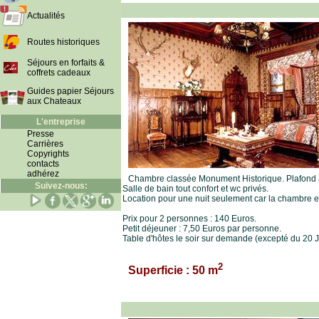
Actualités
Routes historiques
Séjours en forfaits &
coffrets cadeaux
Guides papier Séjours
aux Chateaux
L'entreprise
Presse
Carrières
Copyrights
contacts
adhérez
Chambre classée Monument Historique. Plafond à
Suivez-nous:
Salle de bain tout confort et wc privés.
Location pour une nuit seulement car la chambre es
Prix pour 2 personnes : 140 Euros.
Petit déjeuner : 7,50 Euros par personne.
Table d'hôtes le soir sur demande (excepté du 20 Ju
2
Superficie : 50 m