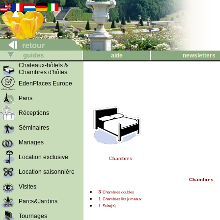
retour
guides
aide
newsletters
Chateaux-hôtels &
Chambres d'hôtes
EdenPlaces Europe
Paris
Réceptions
Séminaires
Mariages
Location exclusive
Chambres
Location saisonnière
Chambres :
Visites
3
Chambres doubles
1
Chambres lits jumeaux
Parcs&Jardins
1
Suite(s)
Tournages