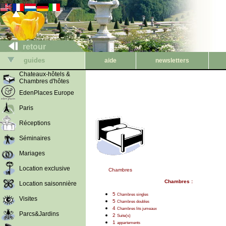
retour
guides
aide
newsletters
Chateaux-hôtels &
Chambres d'hôtes
EdenPlaces Europe
Paris
Réceptions
Séminaires
Mariages
Location exclusive
Chambres
Chambres :
Location saisonnière
5
Chambres singles
Visites
5
Chambres doubles
4
Chambres lits jumeaux
Parcs&Jardins
2
Suite(s)
1
appartements