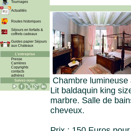
Tournages
Actualités
Routes historiques
Séjours en forfaits &
coffrets cadeaux
Guides papier Séjours
aux Chateaux
L'entreprise
Presse
Carrières
Copyrights
contacts
adhérez
Chambre lumineuse a
Suivez-nous:
Lit baldaquin king si
marbre. Salle de bai
cheveux.
Prix : 150 Euros pour