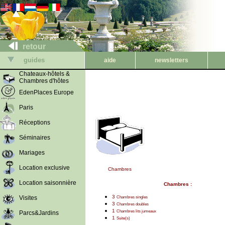
retour
guides
aide
newsletters
Chateaux-hôtels &
Chambres d'hôtes
EdenPlaces Europe
Paris
Réceptions
Séminaires
Mariages
Location exclusive
Chambres
Location saisonnière
Chambres :
3
Visites
Chambres singles
3
Chambres doubles
1
Chambres lits jumeaux
Parcs&Jardins
1
Suite(s)