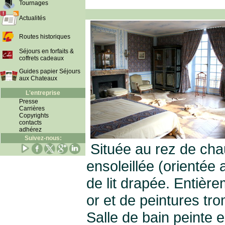
Tournages
Actualités
Routes historiques
Séjours en forfaits &
coffrets cadeaux
Guides papier Séjours
aux Chateaux
L'entreprise
Presse
Carrières
Copyrights
contacts
adhérez
Suivez-nous:
Située au rez de ch
ensoleillée (orientée 
de lit drapée. Entièr
or et de peintures tro
Salle de bain peinte e