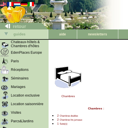
retour
guides
aide
newsletters
Chateaux-hôtels &
Chambres d'hôtes
EdenPlaces Europe
Paris
Réceptions
Séminaires
Mariages
Location exclusive
Chambres
Location saisonnière
Chambres :
Visites
2
Chambres doubles
2
Chambres lits jumeaux
Parcs&Jardins
1
Suite(s)