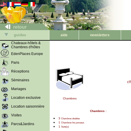
retour
guides
aide
newsletters
Chateaux-hôtels &
Chambres d'hôtes
EdenPlaces Europe
Paris
Réceptions
Séminaires
c
Mariages
Location exclusive
Chambres
Location saisonnière
Chambres :
Visites
3
Chambres doubles
1
Chambres lits jumeaux
Parcs&Jardins
1
Suite(s)