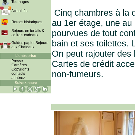
Tournages
Cinq chambres à la d
Actualités
au 1er étage, une au 
Routes historiques
pourvues de tout con
Séjours en forfaits &
coffrets cadeaux
bain et ses toilettes.
Guides papier Séjours
aux Chateaux
On peut rajouter des 
L'entreprise
Presse
Cartes de crédit ac
Carrières
Copyrights
non-fumeurs.
contacts
adhérez
Suivez-nous: