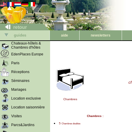
retour
guides
aide
newsletters
Chateaux-hôtels &
Chambres d'hôtes
EdenPlaces Europe
Paris
Réceptions
Séminaires
c
Mariages
Location exclusive
Chambres
Location saisonnière
Visites
Chambres :
5
Chambres doubles
Parcs&Jardins