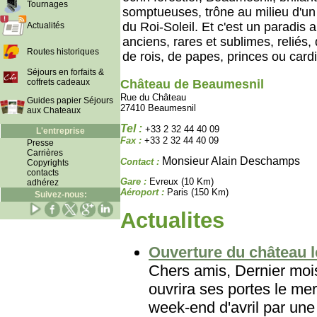
Tournages
somptueuses, trône au milieu d'un 
du Roi-Soleil. Et c'est un paradis 
Actualités
anciens, rares et sublimes, reliés,
Routes historiques
de rois, de papes, princes ou card
Séjours en forfaits &
coffrets cadeaux
Château de Beaumesnil
Rue du Château
Guides papier Séjours
27410 Beaumesnil
aux Chateaux
Tel :
+33 2 32 44 40 09
L'entreprise
Fax :
+33 2 32 44 40 09
Presse
Carrières
Monsieur Alain Deschamps
Contact :
Copyrights
contacts
Gare :
Evreux (10 Km)
adhérez
Aéroport :
Paris (150 Km)
Suivez-nous:
Actualites
Ouverture du château le
Chers amis, Dernier mois
ouvrira ses portes le mer
week-end d'avril par une