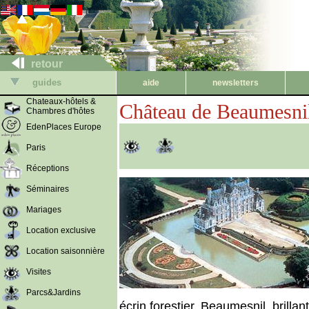
retour
guides
aide
newsletters
Chateaux-hôtels &
Château de Beaumesni
Chambres d'hôtes
EdenPlaces Europe
Paris
Réceptions
Séminaires
Mariages
Location exclusive
Location saisonnière
Visites
Parcs&Jardins
écrin forestier, Beaumesnil, brill