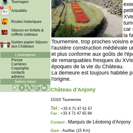
Tournages
exe
pet
Actualités
XVe 
Routes historiques
tum
car
Séjours en forfaits &
coffrets cadeaux
la f
Tournemire, trop proches voisins e
Guides papier Séjours
aux Chateaux
l'austère construction médiévale un
et plus conforme aux goûts de l'é
L'entreprise
de remarquables fresques du XVIe 
Presse
Carrières
époques de la vie du Chàteau.
Copyrights
La demeure est toujours habitée p
contacts
adhérez
l'origine.
Suivez-nous:
Château d'Anjony
15310 Tournemire
Tel :
+33 4 71 47 61 67
Fax :
+33 4 71 47 65 84
Marquis de Léotoing d'Anjony
Contact :
Gare :
Aurillac (15 Km)