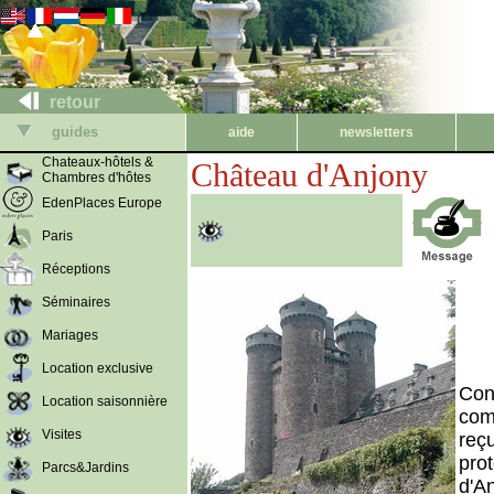
retour
guides
aide
newsletters
Chateaux-hôtels &
Château d'Anjony
Chambres d'hôtes
EdenPlaces Europe
Paris
Réceptions
Séminaires
Mariages
Location exclusive
Cons
Location saisonnière
com
Visites
reç
prot
Parcs&Jardins
d'An