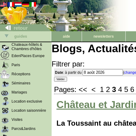
retour
guides
aide
newsletters
Blogs, Actualit
Chateaux-hôtels &
Chambres d'hôtes
EdenPlaces Europe
Filtrer par:
Paris
Date
: à partir du
(
change
Réceptions
Séminaires
Pages:
<<
<
1
2
3
4
5
6
Mariages
Château et Jardi
Location exclusive
Location saisonnière
Visites
La Toussaint au châtea
Parcs&Jardins