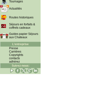
Tournages
Actualités
Routes historiques
Séjours en forfaits &
coffrets cadeaux
Guides papier Séjours
aux Chateaux
L'entreprise
Presse
Carrières
Copyrights
contacts
adhérez
Suivez-nous: