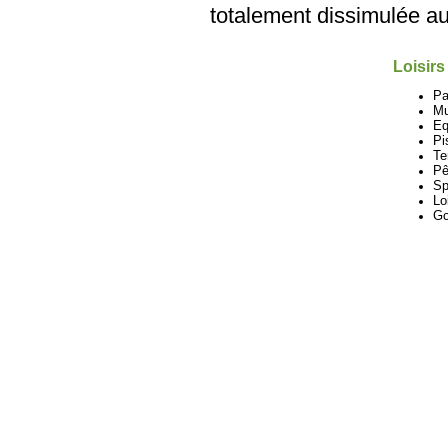
totalement dissimulée au
Loisirs
Pa
M
Eq
Pi
Te
Pê
Sp
Lo
Go