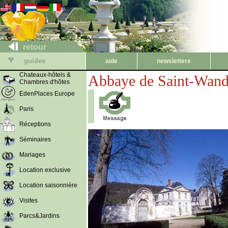
retour
guides
aide
newsletters
Chateaux-hôtels &
Abbaye de Saint-Wandr
Chambres d'hôtes
EdenPlaces Europe
Paris
Réceptions
Séminaires
Mariages
Location exclusive
Location saisonnière
Visites
Parcs&Jardins