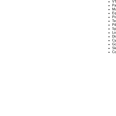
V
Pa
M
Eq
Pi
Te
Pê
Sp
Lo
Di
Cy
Go
Sk
Co