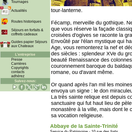
Tournages
tour-lanterne.
Actualités
Routes historiques
Fécamp, merveille du gothique. Ne
que vous réserve la façade classi
Séjours en forfaits &
coffrets cadeaux
croisées d'ogives se raconte la gran
Envoûté par l'élan mystique qui ha
Guides papier Séjours
aux Chateaux
Age, vous remonterez la nef et déco
des siècles : splendeur XVe du gro
L'entreprise
beauté Renaissance des colonnes
Presse
Carrières
couronnement baroque du baldaqui
Copyrights
romane, ou d'avant même.
contacts
adhérez
Suivez-nous:
Or quand après l'an mil les moines
envoya un signe : le don miracule
La très sainte relique est depuis 
sanctuaire qui fut haut lieu de pèl
monastère à la ville, mais dont le 
sa vocation religieuse.
Abbaye de la Sainte-Trinité
Service du Patrimoine - 10 rue des forts