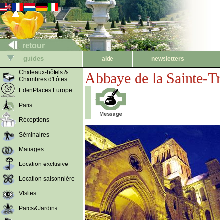
retour
guides
aide
newsletters
Chateaux-hôtels &
Abbaye de la Sainte-Tr
Chambres d'hôtes
EdenPlaces Europe
Paris
Réceptions
Séminaires
Mariages
Location exclusive
Location saisonnière
Visites
Parcs&Jardins