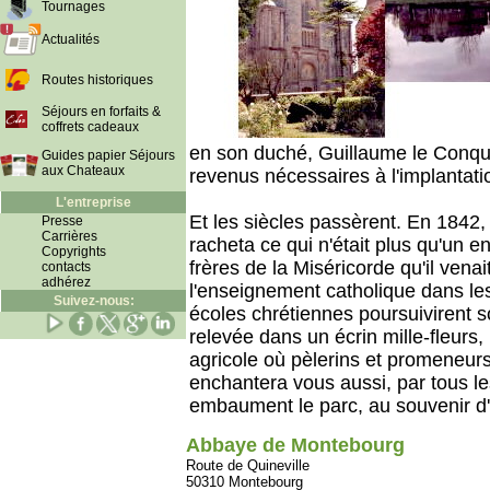
Tournages
Actualités
Routes historiques
Séjours en forfaits &
coffrets cadeaux
en son duché, Guillaume le Conquér
Guides papier Séjours
aux Chateaux
revenus nécessaires à l'implantat
L'entreprise
Et les siècles passèrent. En 1842,
Presse
Carrières
racheta ce qui n'était plus qu'un en
Copyrights
frères de la Miséricorde qu'il venai
contacts
adhérez
l'enseignement catholique dans le
Suivez-nous:
écoles chrétiennes poursuivirent s
relevée dans un écrin mille-fleurs, 
agricole où pèlerins et promeneurs
enchantera vous aussi, par tous le
embaument le parc, au souvenir d'
Abbaye de Montebourg
Route de Quineville
50310 Montebourg