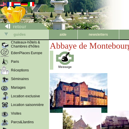
retour
guides
aide
newsletters
Chateaux-hôtels &
Abbaye de Montebour
Chambres d'hôtes
EdenPlaces Europe
Paris
Réceptions
Séminaires
Mariages
Location exclusive
Location saisonnière
Visites
Parcs&Jardins