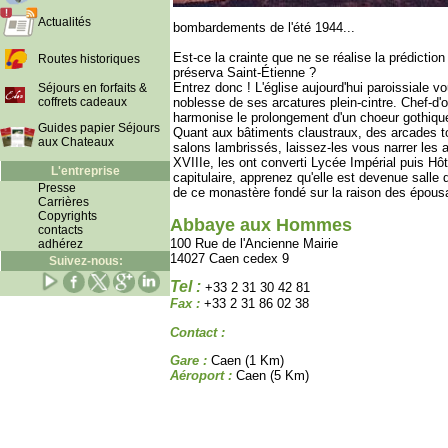
Actualités
bombardements de l'été 1944...
Est-ce la crainte que ne se réalise la prédictio
Routes historiques
préserva Saint-Étienne ?
Entrez donc ! L'église aujourd'hui paroissiale vo
Séjours en forfaits &
coffrets cadeaux
noblesse de ses arcatures plein-cintre. Chef-
harmonise le prolongement d'un choeur gothiqu
Guides papier Séjours
Quant aux bâtiments claustraux, des arcades to
aux Chateaux
salons lambrissés, laissez-les vous narrer les 
XVIIIe, les ont converti Lycée Impérial puis Hôt
L'entreprise
capitulaire, apprenez qu'elle est devenue salle
Presse
de ce monastère fondé sur la raison des épousa
Carrières
Copyrights
Abbaye aux Hommes
contacts
100 Rue de l'Ancienne Mairie
adhérez
14027 Caen cedex 9
Suivez-nous:
Tel :
+33 2 31 30 42 81
Fax :
+33 2 31 86 02 38
Contact :
Gare :
Caen (1 Km)
Aéroport :
Caen (5 Km)