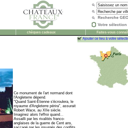
Recherche G
Votre sélection 
chèques cadeaux
Faites-vous connaî
Ajouter ce lieu à votre sélect
Ce monument de l'art normand dont
l'Angleterre dépend.
"Quand Saint-Étienne s'écroulera, le
royaume d'Angleterre périra", assurait
Robert Wace, au XIIe siècle.
Imaginez alors l'effroi quand...
Assailli par les rivalités franco-
anglaises de la guerre de Cent ans,
saccagé par les insurgés des conflits