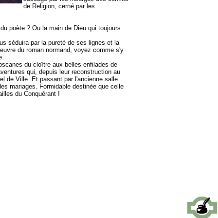
de Religion, cerné par les
n du poète ? Ou la main de Dieu qui toujours
us séduira par la pureté de ses lignes et la
d'oeuvre du roman normand, voyez comme s'y
e.
scanes du cloître aux belles enfilades de
aventures qui, depuis leur reconstruction au
el de Ville. Et passant par l'ancienne salle
 des mariages. Formidable destinée que celle
illes du Conquérant !