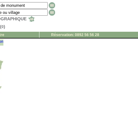
EOGRAPHIQUE
(
)
0
tre
Réservation: 0892 56 56 28
ion