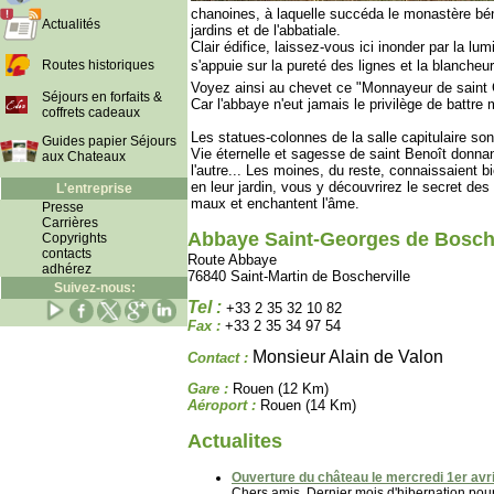
chanoines, à laquelle succéda le monastère bén
Actualités
jardins et de l'abbatiale.
Clair édifice, laissez-vous ici inonder par la lu
Routes historiques
s'appuie sur la pureté des lignes et la blancheur
Voyez ainsi au chevet ce "Monnayeur de saint 
Séjours en forfaits &
Car l'abbaye n'eut jamais le privilège de battre
coffrets cadeaux
Les statues-colonnes de la salle capitulaire so
Guides papier Séjours
Vie éternelle et sagesse de saint Benoît donnant
aux Chateaux
l'autre... Les moines, du reste, connaissaient
en leur jardin, vous y découvrirez le secret des
L'entreprise
maux et enchantent l'âme.
Presse
Carrières
Abbaye Saint-Georges de Bosche
Copyrights
contacts
Route Abbaye
adhérez
76840 Saint-Martin de Boscherville
Suivez-nous:
Tel :
+33 2 35 32 10 82
Fax :
+33 2 35 34 97 54
Monsieur Alain de Valon
Contact :
Gare :
Rouen (12 Km)
Aéroport :
Rouen (14 Km)
Actualites
Ouverture du château le mercredi 1er avril
Chers amis, Dernier mois d'hibernation pour 