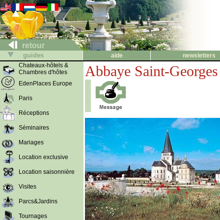
retour
guides
aide
newsletters
Chateaux-hôtels &
Abbaye Saint-Georges 
Chambres d'hôtes
EdenPlaces Europe
Paris
Réceptions
Séminaires
Mariages
Location exclusive
Location saisonnière
Visites
Parcs&Jardins
Tournages