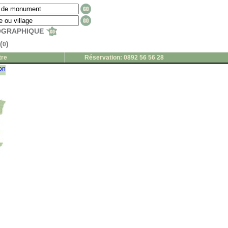
EOGRAPHIQUE
(
)
0
tre
Réservation: 0892 56 56 28
ion