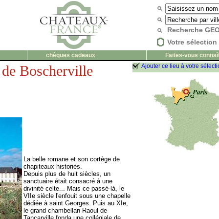
Recherche G
Votre sélection 
chèques cadeaux
Faites-vous connaî
de Boscherville
Ajouter ce lieu à votre sélect
La belle romane et son cortège de
chapiteaux historiés.
Depuis plus de huit siècles, un
sanctuaire était consacré à une
divinité celte... Mais ce passé-là, le
VIIe siècle l'enfouit sous une chapelle
dédiée à saint Georges. Puis au XIe,
le grand chambellan Raoul de
Tancarville fonda une collégiale de