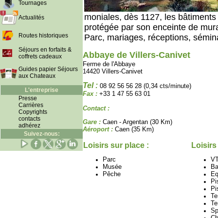
Tournages
moniales, dès 1127, les bâtiments 
Actualités
protégée par son enceinte de murai
Routes historiques
Parc, mariages, réceptions, sémina
Séjours en forfaits &
Abbaye de Villers-Canivet
coffrets cadeaux
Ferme de l'Abbaye
Guides papier Séjours
14420 Villers-Canivet
aux Chateaux
Tel :
08 92 56 56 28 (0,34 cts/minute)
L'entreprise
Fax :
+33 1 47 55 63 01
Presse
Carrières
Contact :
Copyrights
contacts
Gare :
Caen - Argentan (30 Km)
adhérez
Aéroport :
Caen (35 Km)
Suivez-nous:
Loisirs sur place :
Loisirs
Parc
V
Musée
Ba
Pêche
Eq
Pi
Pi
Te
Te
Sp
Ch