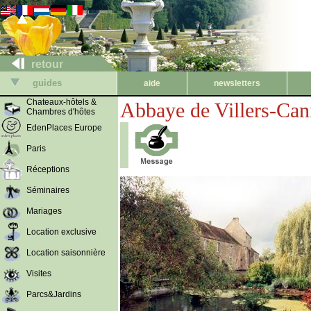
retour
guides
aide
newsletters
Chateaux-hôtels &
Abbaye de Villers-Can
Chambres d'hôtes
EdenPlaces Europe
Paris
Réceptions
Séminaires
Mariages
Location exclusive
Location saisonnière
Visites
Parcs&Jardins