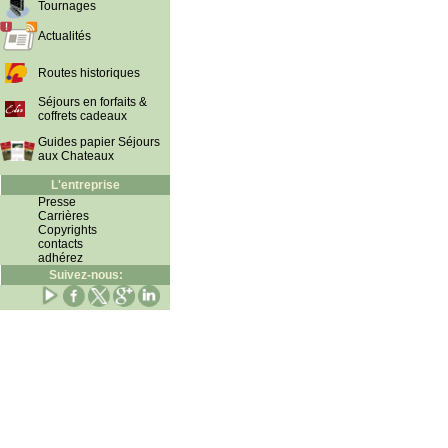
Tournages
Actualités
Routes historiques
Séjours en forfaits &
coffrets cadeaux
Guides papier Séjours
aux Chateaux
L'entreprise
Presse
Carrières
Copyrights
contacts
adhérez
Suivez-nous: