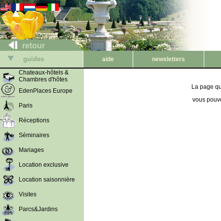
retour
guides
aide
newsletters
Chateaux-hôtels &
Chambres d'hôtes
La page qu
EdenPlaces Europe
vous pouve
Paris
Réceptions
Séminaires
Mariages
Location exclusive
Location saisonnière
Visites
Parcs&Jardins