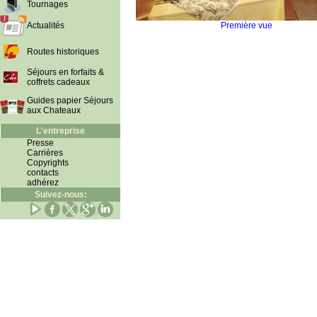
Tournages
Actualités
Première vue
Routes historiques
Séjours en forfaits &
coffrets cadeaux
Guides papier Séjours
aux Chateaux
L'entreprise
Presse
Carrières
Copyrights
contacts
adhérez
Suivez-nous: