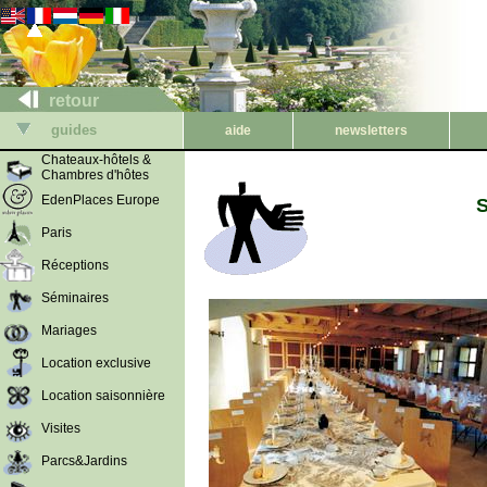
retour
guides
aide
newsletters
Chateaux-hôtels &
Chambres d'hôtes
EdenPlaces Europe
S
Paris
Réceptions
Séminaires
Mariages
Location exclusive
Location saisonnière
Visites
Parcs&Jardins