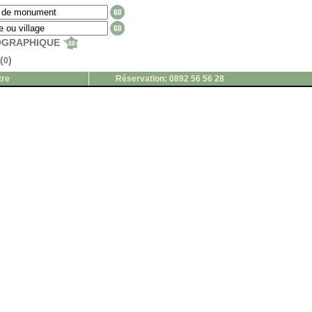
EOGRAPHIQUE
(
)
0
tre
Réservation: 0892 56 56 28