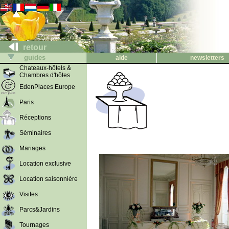
retour
guides
aide
newsletters
Chateaux-hôtels &
Chambres d'hôtes
EdenPlaces Europe
Paris
Réceptions
Séminaires
Mariages
Location exclusive
Location saisonnière
Visites
Parcs&Jardins
Tournages