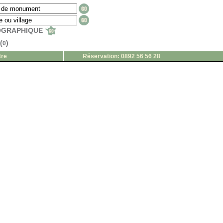
EOGRAPHIQUE
(
)
0
tre
Réservation: 0892 56 56 28