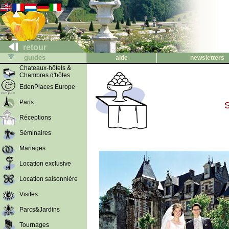
retour
guides
aide
newsletters
Chateaux-hôtels &
Chambres d'hôtes
EdenPlaces Europe
Paris
S
Réceptions
Séminaires
Mariages
Location exclusive
Location saisonnière
Visites
Parcs&Jardins
Tournages