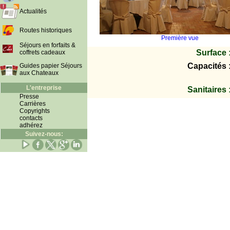
Actualités
Routes historiques
Première vue
Séjours en forfaits &
Surface 
coffrets cadeaux
Capacités 
Guides papier Séjours
aux Chateaux
L'entreprise
Sanitaires 
Presse
Carrières
Copyrights
contacts
adhérez
Suivez-nous: