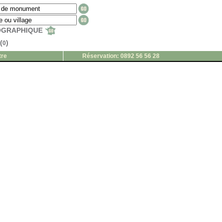
EOGRAPHIQUE
(
)
0
tre
Réservation: 0892 56 56 28