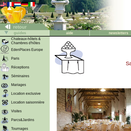
retour
guides
aide
newsletters
Chateaux-hôtels &
Chambres d'hôtes
EdenPlaces Europe
Paris
Sa
Réceptions
Séminaires
Mariages
Location exclusive
Location saisonnière
Visites
Parcs&Jardins
Tournages