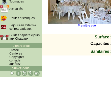
Tournages
Actualités
Routes historiques
Séjours en forfaits &
Première vue
coffrets cadeaux
Guides papier Séjours
Surface 
aux Chateaux
Capacités 
L'entreprise
Presse
Sanitaires 
Carrières
Copyrights
contacts
adhérez
Suivez-nous: