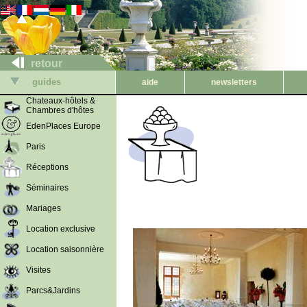
retour
guides
aide
newsletters
Chateaux-hôtels &
Chambres d'hôtes
EdenPlaces Europe
Paris
Réceptions
Séminaires
Mariages
Location exclusive
Location saisonnière
Visites
Parcs&Jardins