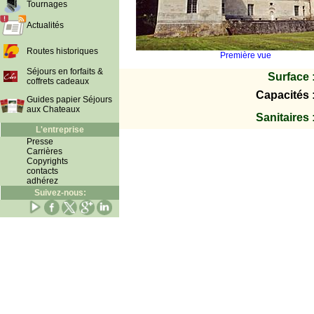
Tournages
Actualités
Routes historiques
Première vue
Séjours en forfaits &
Surface 
coffrets cadeaux
Capacités 
Guides papier Séjours
aux Chateaux
Sanitaires 
L'entreprise
Presse
Carrières
Copyrights
contacts
adhérez
Suivez-nous: