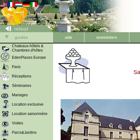
retour
guides
aide
newsletters
Chateaux-hôtels &
Chambres d'hôtes
EdenPlaces Europe
Paris
Sa
Réceptions
Séminaires
Mariages
Location exclusive
Location saisonnière
Visites
Parcs&Jardins