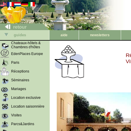
retour
guides
aide
newsletters
Chateaux-hôtels &
Chambres d'hôtes
EdenPlaces Europe
Ré
Vi
Paris
Réceptions
Séminaires
Mariages
Location exclusive
Location saisonnière
Visites
Parcs&Jardins