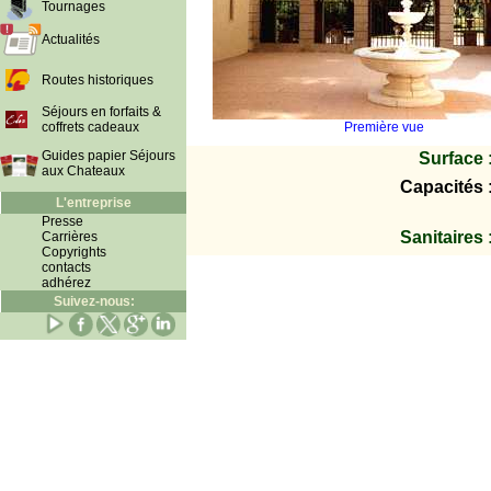
Tournages
Actualités
Routes historiques
Séjours en forfaits &
coffrets cadeaux
Première vue
Guides papier Séjours
Surface 
aux Chateaux
Capacités 
L'entreprise
Presse
Sanitaires 
Carrières
Copyrights
contacts
adhérez
Suivez-nous: