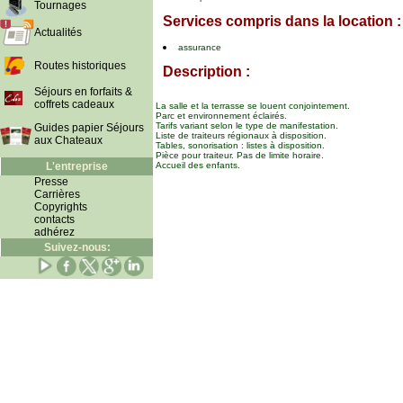
Tournages
Services compris dans la location :
Actualités
assurance
Routes historiques
Description :
Séjours en forfaits &
coffrets cadeaux
La salle et la terrasse se louent conjointement.
Parc et environnement éclairés.
Tarifs variant selon le type de manifestation.
Guides papier Séjours
Liste de traiteurs régionaux à disposition.
aux Chateaux
Tables, sonorisation : listes à disposition.
Pièce pour traiteur. Pas de limite horaire.
L'entreprise
Accueil des enfants.
Presse
Carrières
Copyrights
contacts
adhérez
Suivez-nous: