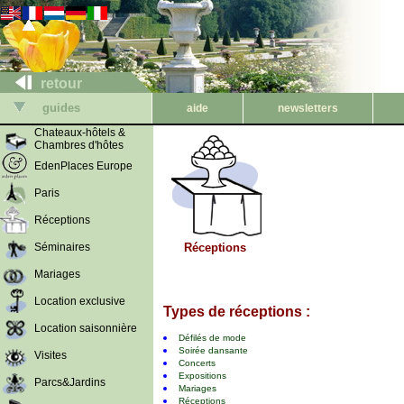
retour
guides
aide
newsletters
Chateaux-hôtels &
Chambres d'hôtes
EdenPlaces Europe
Paris
Réceptions
Séminaires
Réceptions
Mariages
Location exclusive
Types de réceptions :
Location saisonnière
Défilés de mode
Soirée dansante
Visites
Concerts
Expositions
Parcs&Jardins
Mariages
Réceptions