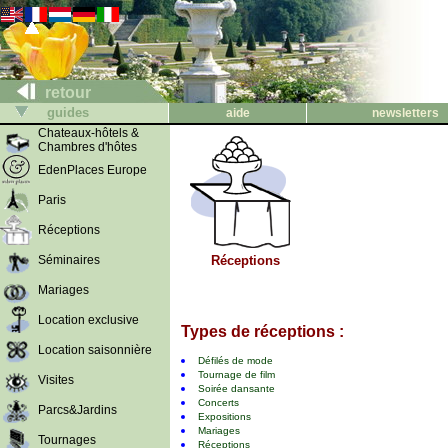
retour
guides
aide
newsletters
Chateaux-hôtels &
Chambres d'hôtes
EdenPlaces Europe
Paris
Réceptions
Séminaires
Réceptions
Mariages
Location exclusive
Types de réceptions :
Location saisonnière
Défilés de mode
Tournage de film
Visites
Soirée dansante
Concerts
Parcs&Jardins
Expositions
Mariages
Tournages
Réceptions