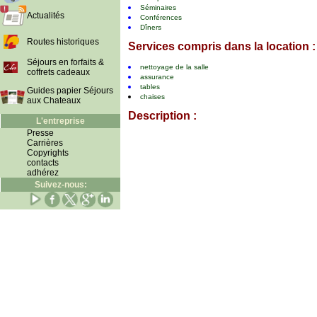
Séminaires
Actualités
Conférences
Dîners
Routes historiques
Services compris dans la location :
Séjours en forfaits &
nettoyage de la salle
coffrets cadeaux
assurance
tables
Guides papier Séjours
chaises
aux Chateaux
Description :
L'entreprise
Presse
Carrières
Copyrights
contacts
adhérez
Suivez-nous: