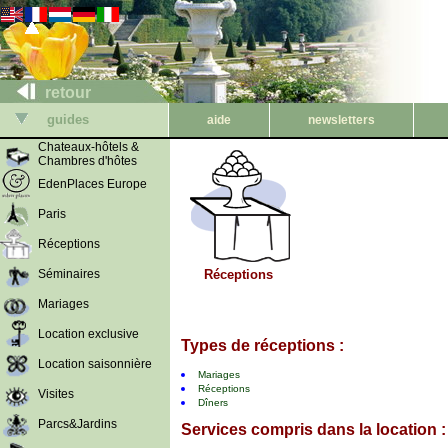
retour
guides
aide
newsletters
Chateaux-hôtels &
Chambres d'hôtes
EdenPlaces Europe
Paris
Réceptions
Séminaires
Réceptions
Mariages
Location exclusive
Types de réceptions :
Location saisonnière
Mariages
Réceptions
Visites
Dîners
Parcs&Jardins
Services compris dans la location :