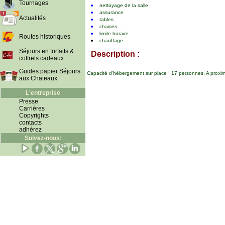
Tournages
nettoyage de la salle
assurance
Actualités
tables
chaises
limite horaire
Routes historiques
chauffage
Séjours en forfaits &
Description :
coffrets cadeaux
Guides papier Séjours
Capacité d'hébergement sur place : 17 personnes. A proximit
aux Chateaux
L'entreprise
Presse
Carrières
Copyrights
contacts
adhérez
Suivez-nous: