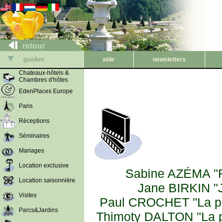
retour
guides
aide
newsletters
Chateaux-hôtels &
Chambres d'hôtes
EdenPlaces Europe
Paris
Réceptions
Séminaires
Mariages
Location exclusive
Sabine AZÉMA "
Location saisonnière
Jane BIRKIN "
Visites
Paul CROCHET "La put
Parcs&Jardins
Thimoty DALTON "La pu