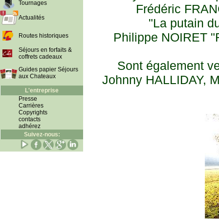
Tournages
Frédéric FRANÇ
Actualités
"La putain d
Philippe NOIRET "
Routes historiques
Séjours en forfaits &
coffrets cadeaux
Sont également ve
Guides papier Séjours
aux Chateaux
Johnny HALLIDAY, M
L'entreprise
Presse
Carrières
Copyrights
contacts
adhérez
Suivez-nous: