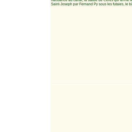
naissance au canal, la statue de Cérès qui ferme l
Saint-Joseph par Fernand Py sous les futaies, le b