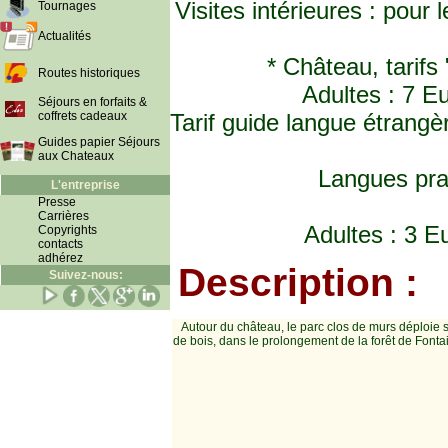
Visites intérieures : pou
Tournages
Actualités
* Château, tarifs
Routes historiques
Adultes : 7 E
Séjours en forfaits &
coffrets cadeaux
Tarif guide langue étrangè
Guides papier Séjours
aux Chateaux
Langues prat
L'entreprise
Presse
Carrières
Adultes : 3 E
Copyrights
contacts
adhérez
Description :
Suivez-nous:
Autour du château, le parc clos de murs déploie 
de bois, dans le prolongement de la forêt de Fonta