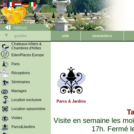
retour
guides
aide
newsletters
Chateaux-hôtels &
Chambres d'hôtes
EdenPlaces Europe
Paris
Réceptions
Séminaires
Mariages
Location exclusive
Parcs & Jardins
Location saisonnière
Ta
Visites
Visite en semaine les moi
Parcs&Jardins
17h. Fermé le