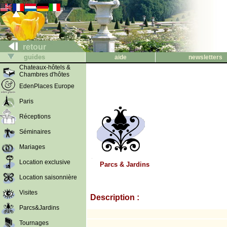
retour
guides
aide
newsletters
Chateaux-hôtels &
Chambres d'hôtes
EdenPlaces Europe
Paris
Réceptions
Séminaires
Mariages
Location exclusive
Parcs & Jardins
Location saisonnière
Visites
Description :
Parcs&Jardins
Tournages