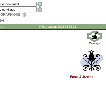
EOGRAPHIQUE
(
)
0
tre
Réservation: 0892 56 56 28
Parcs & Jardins