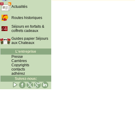
Actualités
Routes historiques
Séjours en forfaits &
coffrets cadeaux
Guides papier Séjours
aux Chateaux
L'entreprise
Presse
Carrières
Copyrights
contacts
adhérez
Suivez-nous: