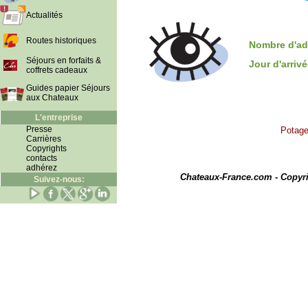
Actualités
Routes historiques
Nombre d'ad
Séjours en forfaits &
Jour d'arriv
coffrets cadeaux
Guides papier Séjours
aux Chateaux
L'entreprise
Presse
Potage
Carrières
Copyrights
contacts
I
adhérez
Chateaux-France.com - Copyr
Suivez-nous: