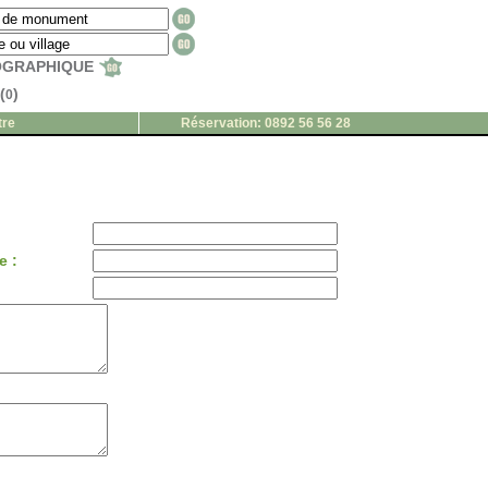
EOGRAPHIQUE
(
)
0
tre
Réservation: 0892 56 56 28
e :