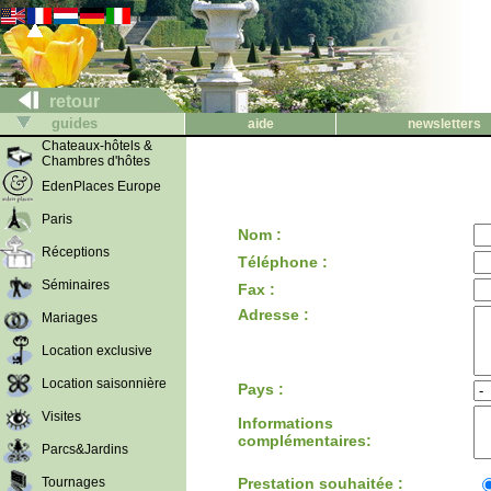
retour
guides
aide
newsletters
Chateaux-hôtels &
Chambres d'hôtes
EdenPlaces Europe
Paris
Nom :
Réceptions
Téléphone :
Séminaires
Fax :
Adresse :
Mariages
Location exclusive
Location saisonnière
Pays :
Visites
Informations
complémentaires:
Parcs&Jardins
Tournages
Prestation souhaitée :