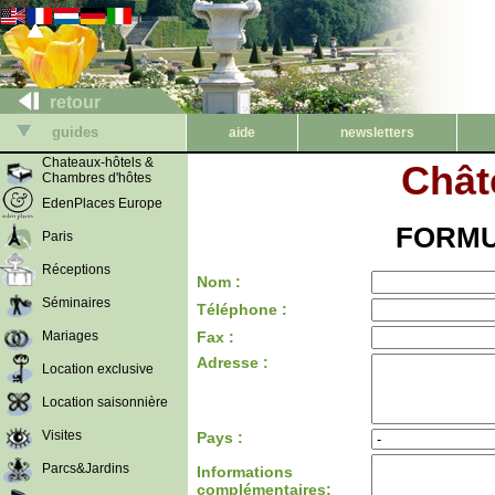
retour
guides
aide
newsletters
Chateaux-hôtels &
Chât
Chambres d'hôtes
EdenPlaces Europe
FORMU
Paris
Réceptions
Nom :
Séminaires
Téléphone :
Mariages
Fax :
Adresse :
Location exclusive
Location saisonnière
Visites
Pays :
Parcs&Jardins
Informations
complémentaires: