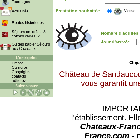
Tournages
Prestation souhaitée :
Visites
Actualités
Routes historiques
Séjours en forfaits &
Nombre d'adultes
coffrets cadeaux
Jour d'arrivée
Guides papier Séjours
aux Chateaux
L'entreprise
Clique
Presse
Carrières
Copyrights
Château de Sandaucour
contacts
adhérez
vous garantit un
Suivez-nous:
IMPORTANT:
l'établissement. Ell
Chateaux-Franc
France.com -