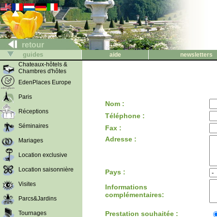
retour
guides
aide
newsletters
Chateaux-hôtels &
Chambres d'hôtes
EdenPlaces Europe
Paris
Nom :
Réceptions
Téléphone :
Séminaires
Fax :
Adresse :
Mariages
Location exclusive
Location saisonnière
Pays :
Visites
Informations
complémentaires:
Parcs&Jardins
Tournages
Prestation souhaitée :