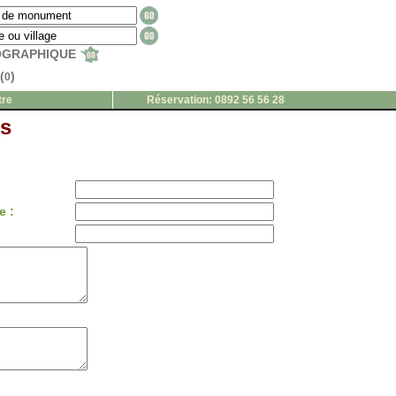
EOGRAPHIQUE
(
)
0
tre
Réservation: 0892 56 56 28
s
e :