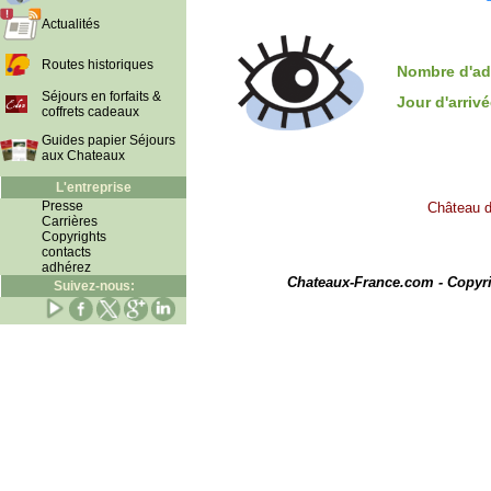
Actualités
Routes historiques
Nombre d'ad
Séjours en forfaits &
Jour d'arriv
coffrets cadeaux
Guides papier Séjours
aux Chateaux
L'entreprise
Presse
Château d
Carrières
Copyrights
contacts
I
adhérez
Chateaux-France.com - Copyr
Suivez-nous: