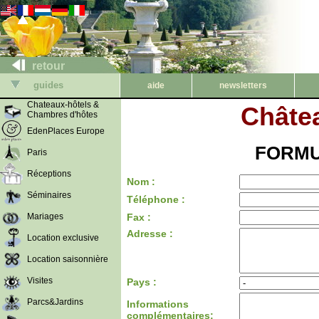
retour
guides
aide
newsletters
Chateaux-hôtels &
Châtea
Chambres d'hôtes
EdenPlaces Europe
FORMU
Paris
Réceptions
Nom :
Séminaires
Téléphone :
Mariages
Fax :
Adresse :
Location exclusive
Location saisonnière
Visites
Pays :
Parcs&Jardins
Informations
complémentaires: