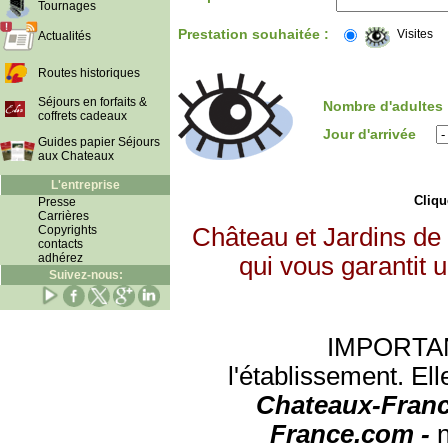
Tournages
Prestation souhaitée :
Visites
Actualités
Routes historiques
Séjours en forfaits &
Nombre d'adultes
coffrets cadeaux
Jour d'arrivée
Guides papier Séjours
aux Chateaux
L'entreprise
Clique
Presse
Carrières
Copyrights
Château et Jardins de
contacts
adhérez
qui vous garantit 
Suivez-nous:
IMPORTANT:
l'établissement. Ell
Chateaux-Franc
France.com -