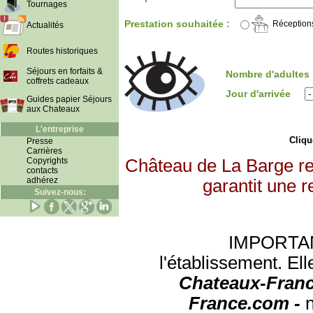
Tournages
Prestation souhaitée :
Réception
Actualités
Routes historiques
Séjours en forfaits &
Nombre d'adultes
coffrets cadeaux
Jour d'arrivée
Guides papier Séjours
aux Chateaux
L'entreprise
Clique
Presse
Carrières
Copyrights
Château de La Barge re
contacts
adhérez
garantit une r
Suivez-nous:
IMPORTANT:
l'établissement. Ell
Chateaux-Franc
France.com -