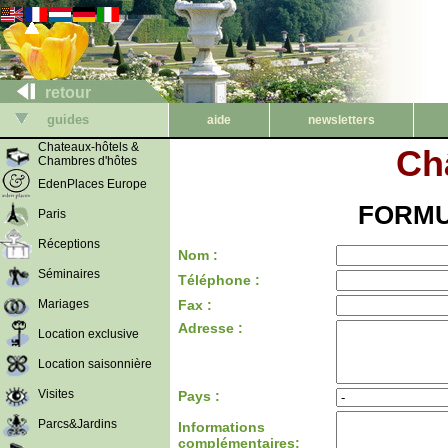
retour
guides
aide
newsletters
Chateaux-hôtels &
Ch
Chambres d'hôtes
EdenPlaces Europe
FORMU
Paris
Réceptions
Nom :
Séminaires
Téléphone :
Mariages
Fax :
Adresse :
Location exclusive
Location saisonnière
Visites
Pays :
Parcs&Jardins
Informations
complémentaires: