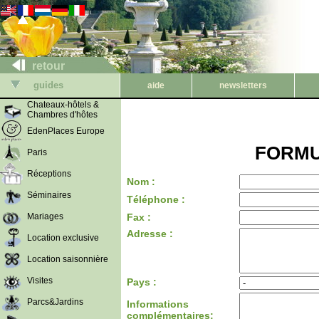
retour
guides
aide
newsletters
Chateaux-hôtels &
Chambres d'hôtes
EdenPlaces Europe
FORMU
Paris
Réceptions
Nom :
Séminaires
Téléphone :
Mariages
Fax :
Adresse :
Location exclusive
Location saisonnière
Visites
Pays :
Parcs&Jardins
Informations
complémentaires: