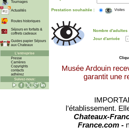
Tournages
Prestation souhaitée :
Visites
Actualités
Routes historiques
Séjours en forfaits &
Nombre d'adultes
coffrets cadeaux
Jour d'arrivée
Guides papier Séjours
aux Chateaux
L'entreprise
Clique
Presse
Carrières
Copyrights
Musée Ardouin recev
contacts
adhérez
garantit une r
Suivez-nous:
IMPORTANT:
l'établissement. Ell
Chateaux-Franc
France.com -