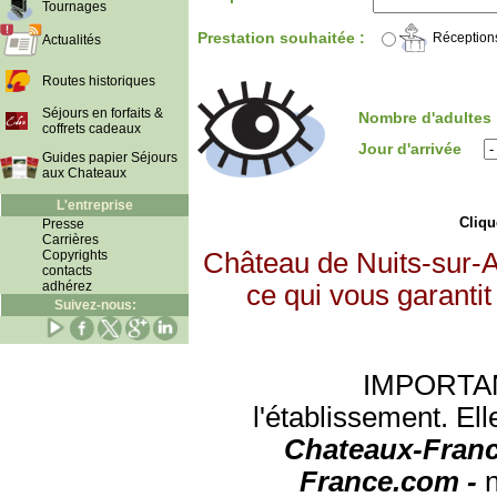
Tournages
Prestation souhaitée :
Réception
Actualités
Routes historiques
Séjours en forfaits &
Nombre d'adultes
coffrets cadeaux
Jour d'arrivée
Guides papier Séjours
aux Chateaux
L'entreprise
Clique
Presse
Carrières
Copyrights
Château de Nuits-sur-
contacts
adhérez
ce qui vous garantit
Suivez-nous:
IMPORTANT:
l'établissement. Ell
Chateaux-Franc
France.com -