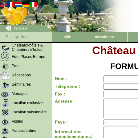
retour
guides
aide
newsletters
Chateaux-hôtels &
Château
Chambres d'hôtes
EdenPlaces Europe
FORMU
Paris
Réceptions
Nom :
Séminaires
Téléphone :
Mariages
Fax :
Adresse :
Location exclusive
Location saisonnière
Visites
Pays :
Parcs&Jardins
Informations
complémentaires: