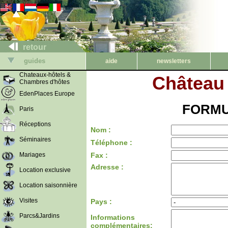
retour
guides
aide
newsletters
Chateaux-hôtels &
Château
Chambres d'hôtes
EdenPlaces Europe
FORMU
Paris
Réceptions
Nom :
Séminaires
Téléphone :
Mariages
Fax :
Adresse :
Location exclusive
Location saisonnière
Visites
Pays :
Parcs&Jardins
Informations
complémentaires: