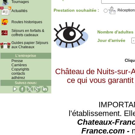
Tournages
Prestation souhaitée :
Réception
Actualités
Routes historiques
Séjours en forfaits &
Nombre d'adultes
coffrets cadeaux
Jour d'arrivée
Guides papier Séjours
aux Chateaux
L'entreprise
Clique
Presse
Carrières
Copyrights
Château de Nuits-sur-
contacts
adhérez
ce qui vous garantit
Suivez-nous:
IMPORTANT:
l'établissement. Ell
Chateaux-Franc
France.com -