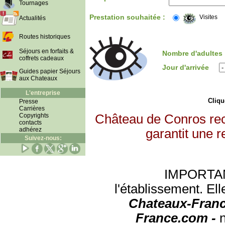
Tournages
Prestation souhaitée :
Visites
Actualités
Routes historiques
Séjours en forfaits &
Nombre d'adultes
coffrets cadeaux
Jour d'arrivée
Guides papier Séjours
aux Chateaux
L'entreprise
Clique
Presse
Carrières
Copyrights
Château de Conros rec
contacts
adhérez
garantit une r
Suivez-nous:
IMPORTANT:
l'établissement. Ell
Chateaux-Franc
France.com -