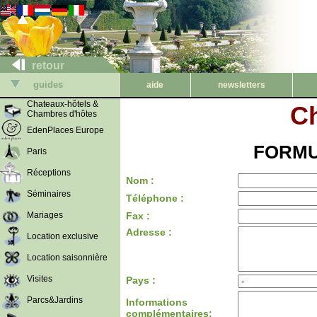
retour
guides
aide
newsletters
Chateaux-hôtels &
C
Chambres d'hôtes
EdenPlaces Europe
FORMU
Paris
Réceptions
Nom :
Séminaires
Téléphone :
Mariages
Fax :
Adresse :
Location exclusive
Location saisonnière
Visites
Pays :
Parcs&Jardins
Informations
complémentaires: