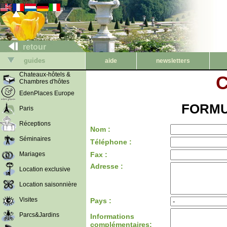
retour
guides
aide
newsletters
Chateaux-hôtels &
C
Chambres d'hôtes
EdenPlaces Europe
FORMU
Paris
Réceptions
Nom :
Séminaires
Téléphone :
Mariages
Fax :
Adresse :
Location exclusive
Location saisonnière
Visites
Pays :
Parcs&Jardins
Informations
complémentaires: