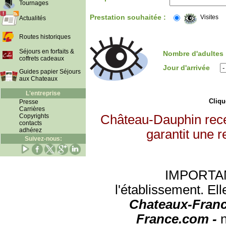
Tournages
Prestation souhaitée :
Visites
Actualités
Routes historiques
Séjours en forfaits &
Nombre d'adultes
coffrets cadeaux
Jour d'arrivée
Guides papier Séjours
aux Chateaux
L'entreprise
Clique
Presse
Carrières
Copyrights
Château-Dauphin rece
contacts
adhérez
garantit une r
Suivez-nous:
IMPORTANT:
l'établissement. Ell
Chateaux-Franc
France.com -