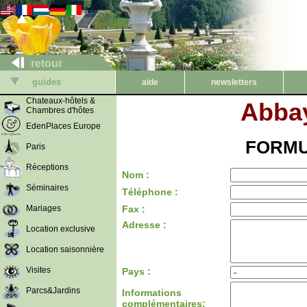
retour
guides
aide
newsletters
Chateaux-hôtels &
Abbay
Chambres d'hôtes
EdenPlaces Europe
FORMU
Paris
Réceptions
Nom :
Séminaires
Téléphone :
Mariages
Fax :
Adresse :
Location exclusive
Location saisonnière
Visites
Pays :
Parcs&Jardins
Informations
complémentaires: