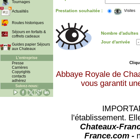
Tournages
Prestation souhaitée :
Visites
Actualités
Routes historiques
Séjours en forfaits &
Nombre d'adultes
coffrets cadeaux
Jour d'arrivée
Guides papier Séjours
aux Chateaux
L'entreprise
Clique
Presse
Carrières
Copyrights
Abbaye Royale de Chaal
contacts
adhérez
vous garantit un
Suivez-nous:
IMPORTANT:
l'établissement. Ell
Chateaux-Franc
France.com -