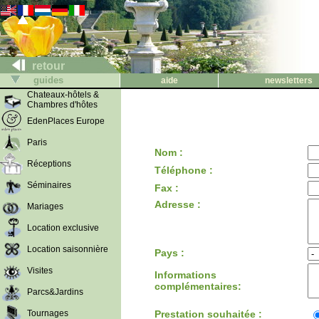
retour
guides
aide
newsletters
Chateaux-hôtels &
Chambres d'hôtes
EdenPlaces Europe
Paris
Nom :
Réceptions
Téléphone :
Séminaires
Fax :
Adresse :
Mariages
Location exclusive
Location saisonnière
Pays :
Visites
Informations
complémentaires:
Parcs&Jardins
Tournages
Prestation souhaitée :