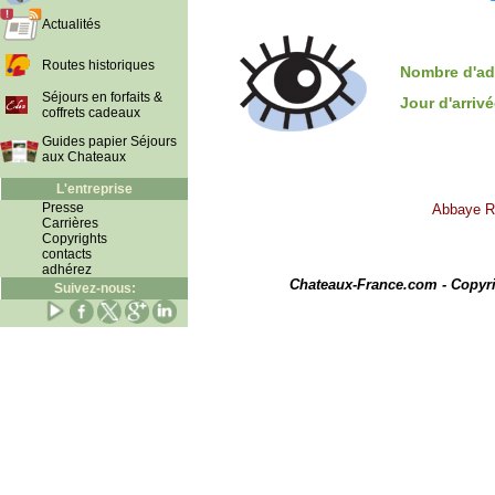
Actualités
Routes historiques
Nombre d'ad
Séjours en forfaits &
Jour d'arriv
coffrets cadeaux
Guides papier Séjours
aux Chateaux
L'entreprise
Presse
Abbaye Ro
Carrières
Copyrights
contacts
I
adhérez
Chateaux-France.com - Copyr
Suivez-nous: