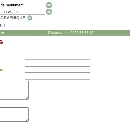
EOGRAPHIQUE
(
)
0
tre
Réservation: 0892 56 56 28
s
e :