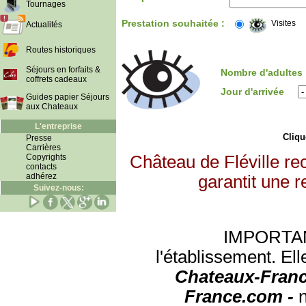
Tournages
Prestation souhaitée :
Visites
Actualités
Routes historiques
Séjours en forfaits &
Nombre d'adultes
coffrets cadeaux
Jour d'arrivée
Guides papier Séjours
aux Chateaux
L'entreprise
Clique
Presse
Carrières
Copyrights
Château de Fléville re
contacts
adhérez
garantit une r
Suivez-nous:
IMPORTANT:
l'établissement. Ell
Chateaux-Franc
France.com -