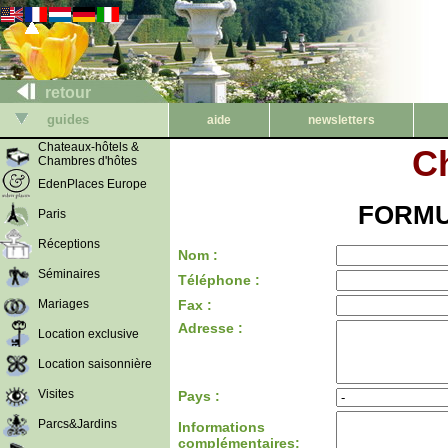
retour
guides
aide
newsletters
Chateaux-hôtels &
Ch
Chambres d'hôtes
EdenPlaces Europe
FORMU
Paris
Réceptions
Nom :
Séminaires
Téléphone :
Mariages
Fax :
Adresse :
Location exclusive
Location saisonnière
Visites
Pays :
Parcs&Jardins
Informations
complémentaires: