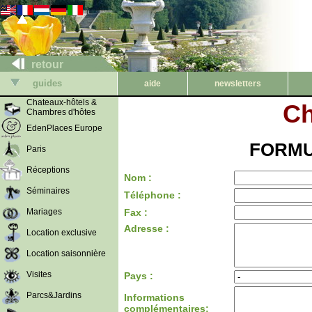
retour
guides
aide
newsletters
Chateaux-hôtels &
Ch
Chambres d'hôtes
EdenPlaces Europe
FORMU
Paris
Réceptions
Nom :
Séminaires
Téléphone :
Mariages
Fax :
Adresse :
Location exclusive
Location saisonnière
Visites
Pays :
Parcs&Jardins
Informations
complémentaires: