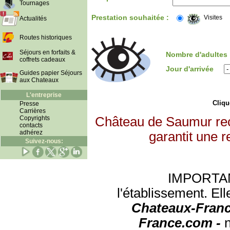
Tournages
Prestation souhaitée :
Visites
Actualités
Routes historiques
Séjours en forfaits &
Nombre d'adultes
coffrets cadeaux
Jour d'arrivée
Guides papier Séjours
aux Chateaux
L'entreprise
Clique
Presse
Carrières
Copyrights
Château de Saumur rec
contacts
adhérez
garantit une r
Suivez-nous:
IMPORTANT:
l'établissement. Ell
Chateaux-Franc
France.com -