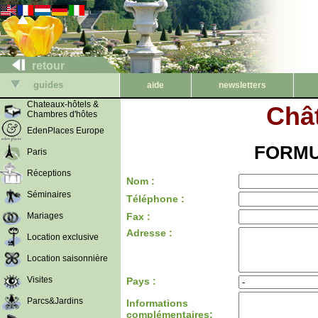
retour
guides
aide
newsletters
Chateaux-hôtels &
Chât
Chambres d'hôtes
EdenPlaces Europe
FORMU
Paris
Réceptions
Nom :
Séminaires
Téléphone :
Mariages
Fax :
Adresse :
Location exclusive
Location saisonnière
Visites
Pays :
Parcs&Jardins
Informations
complémentaires: