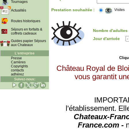
Tournages
Prestation souhaitée :
Visites
Actualités
Routes historiques
Séjours en forfaits &
Nombre d'adultes
coffrets cadeaux
Jour d'arrivée
Guides papier Séjours
aux Chateaux
L'entreprise
Clique
Presse
Carrières
Copyrights
Château Royal de Bloi
contacts
adhérez
vous garantit un
Suivez-nous:
IMPORTANT:
l'établissement. Ell
Chateaux-Franc
France.com -