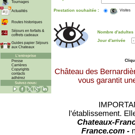
Tournages
Prestation souhaitée :
Visites
Actualités
Routes historiques
Séjours en forfaits &
Nombre d'adultes
coffrets cadeaux
Jour d'arrivée
Guides papier Séjours
aux Chateaux
L'entreprise
Clique
Presse
Carrières
Copyrights
Château des Bernardièr
contacts
adhérez
vous garantit un
Suivez-nous:
IMPORTANT:
l'établissement. Ell
Chateaux-Franc
France.com -