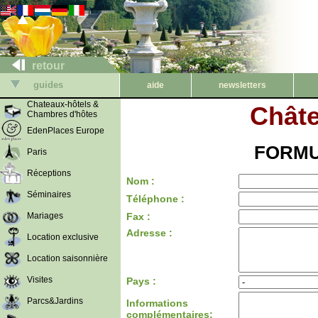
retour
guides
aide
newsletters
Chateaux-hôtels &
Châte
Chambres d'hôtes
EdenPlaces Europe
FORMU
Paris
Réceptions
Nom :
Séminaires
Téléphone :
Mariages
Fax :
Adresse :
Location exclusive
Location saisonnière
Visites
Pays :
Parcs&Jardins
Informations
complémentaires: