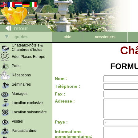
retour
guides
aide
newsletters
Chateaux-hôtels &
Châ
Chambres d'hôtes
EdenPlaces Europe
FORMU
Paris
Réceptions
Nom :
Séminaires
Téléphone :
Mariages
Fax :
Adresse :
Location exclusive
Location saisonnière
Visites
Pays :
Parcs&Jardins
Informations
complémentaires: