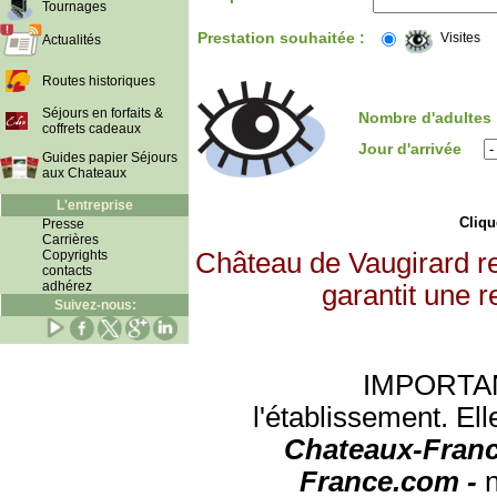
Tournages
Prestation souhaitée :
Visites
Actualités
Routes historiques
Séjours en forfaits &
Nombre d'adultes
coffrets cadeaux
Jour d'arrivée
Guides papier Séjours
aux Chateaux
L'entreprise
Clique
Presse
Carrières
Copyrights
Château de Vaugirard r
contacts
adhérez
garantit une r
Suivez-nous:
IMPORTANT:
l'établissement. Ell
Chateaux-Franc
France.com -