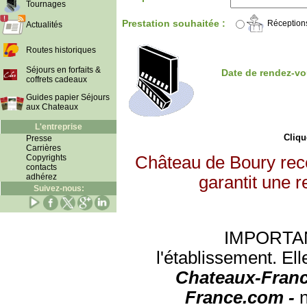
Tournages
Prestation souhaitée :
Réception
Actualités
Routes historiques
Séjours en forfaits &
Date de rendez-vo
coffrets cadeaux
Guides papier Séjours
aux Chateaux
L'entreprise
Clique
Presse
Carrières
Copyrights
Château de Boury rec
contacts
adhérez
garantit une r
Suivez-nous:
IMPORTANT:
l'établissement. Ell
Chateaux-Franc
France.com -