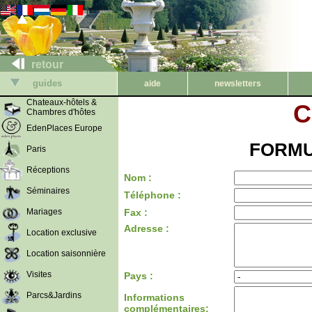
retour
guides
aide
newsletters
Chateaux-hôtels &
C
Chambres d'hôtes
EdenPlaces Europe
FORMU
Paris
Réceptions
Nom :
Séminaires
Téléphone :
Mariages
Fax :
Adresse :
Location exclusive
Location saisonnière
Visites
Pays :
Parcs&Jardins
Informations
complémentaires: